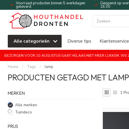
Voorraad producten binnen 5 werkdagen
Geopend op werk
geleverd.
16:30
Alle categorieën
Diverse tips
Klantenservice
BEZORGEN VOOR 10 AUGUSTUS GAAT HELAAS NIET MEER LUKKEN. WIJ ZI
Home
/
Tags
/
lamp
PRODUCTEN GETAGD MET LAMP
1
Pro
MERKEN
Alle merken
Tuindeco
PRIJS