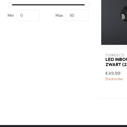
Min
Max
TUINDECO 
LED INB
ZWART (2
€49,99
Backorder