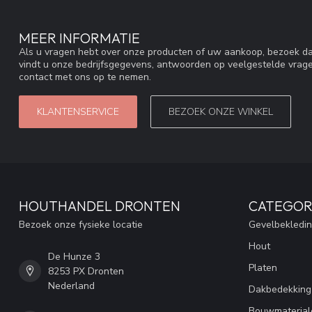
MEER INFORMATIE
Als u vragen hebt over onze producten of uw aankoop, bezoek da
vindt u onze bedrijfsgegevens, antwoorden op veelgestelde vrag
contact met ons op te nemen.
KLANTENSERVICE
BEZOEK ONZE WINKEL
HOUTHANDEL DRONTEN
CATEGOR
Bezoek onze fysieke locatie
Gevelbekledi
Hout
De Hunze 3
Platen
8253 PX Dronten
Nederland
Dakbedekking
Bouwmaterial