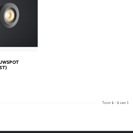
OUWSPOT
ST)
Toon
1
-
1
van 1