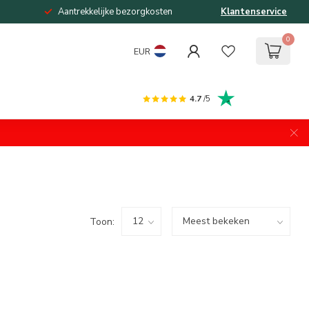
Aantrekkelijke bezorgkosten
Klantenservice
0
EUR
4.7
/5
Toon: