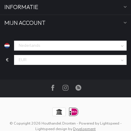
INFORMATIE
MIJN ACCOUNT
€
© Copyright 2026 Houthandel Dronten
- Powered by
Lightspeed
-
Lightspeed design
by
Dyvelopment