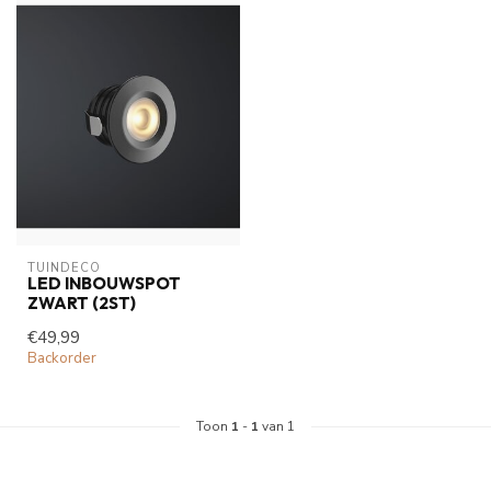
TUINDECO 
LED INBOUWSPOT
ZWART (2ST)
€49,99
Backorder
Toon
1
-
1
van 1