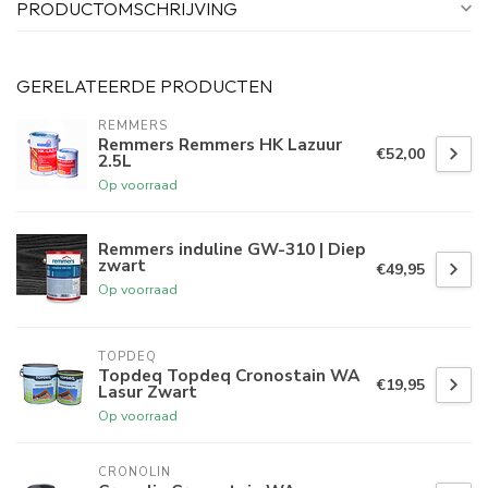
PRODUCTOMSCHRIJVING
GERELATEERDE PRODUCTEN
REMMERS
Remmers Remmers HK Lazuur
€52,00
2.5L
Op voorraad
Remmers induline GW-310 | Diep
zwart
€49,95
Op voorraad
TOPDEQ
Topdeq Topdeq Cronostain WA
€19,95
Lasur Zwart
Op voorraad
CRONOLIN