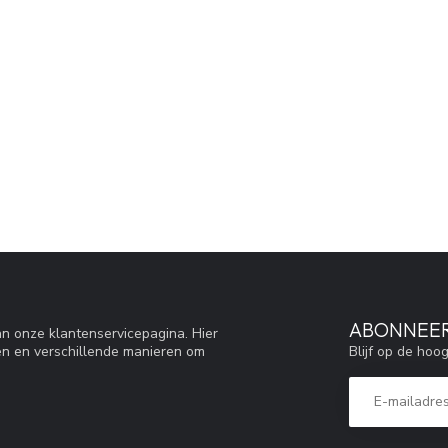
ABONNEER
n onze klantenservicepagina. Hier
Blijf op de hoo
en en verschillende manieren om