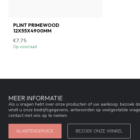
PLINT PRIMEWOOD
12X55X4900MM
€7,75
Op voorraad
MEER INFORMATIE
Als u vragen hebt over onze producten of uw aankoop, bezoek da
vindt u onze bedrijfsgegevens, antwoorden op veelgestelde vrag
contact met ons op te nemen.
KLANTENSERVICE
BEZOEK ONZE WINKEL