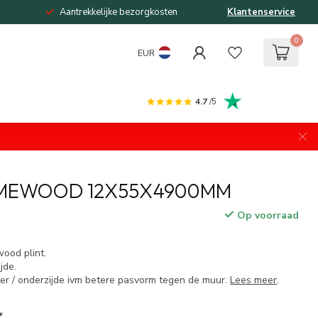
Aantrekkelijke bezorgkosten
Klantenservice
0
EUR
4.7
/5
RIMEWOOD 12X55X4900MM
Op voorraad
wood plint.
jde.
er / onderzijde ivm betere pasvorm tegen de muur.
Lees meer
.
*