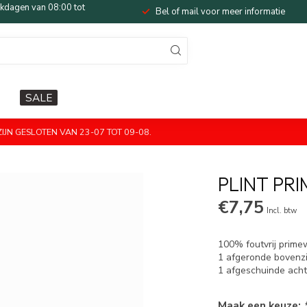
dagen van 08:00 tot
Bel of mail voor meer informatie
SALE
JN GESLOTEN VAN 23-07 TOT 09-08.
PLINT P
€7,75
Incl. btw
100% foutvrij prime
1 afgeronde bovenzi
1 afgeschuinde acht
Maak een keuze: