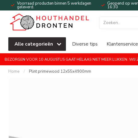
Voorraad producten binnen 5 werkdagen
Geopend op werk
geleverd.
16:30
Alle categorieën
Diverse tips
Klantenservice
BEZORGEN VOOR 10 AUGUSTUS GAAT HELAAS NIET MEER LUKKEN. WIJ ZI
Home
/
Plint primewood 12x55x4900mm