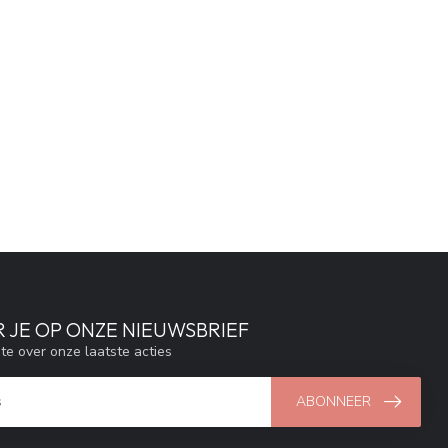
 JE OP ONZE NIEUWSBRIEF
gte over onze laatste acties
ABONNEER