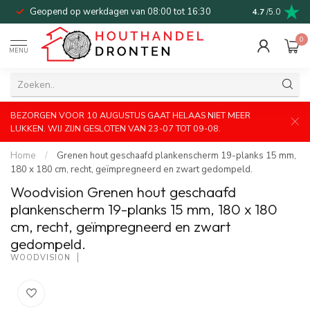
Geopend op werkdagen van 08:00 tot 16:30
Bel of mail v
4.7
/5.0
0
MENU
BEZORGEN VOOR 10 AUGUSTUS GAAT HELAAS NIET MEER
LUKKEN. WIJ ZIJN GESLOTEN VAN 23-07 TOT 09-08.
Home
/
Grenen hout geschaafd plankenscherm 19-planks 15 mm,
180 x 180 cm, recht, geïmpregneerd en zwart gedompeld.
Woodvision Grenen hout geschaafd
plankenscherm 19-planks 15 mm, 180 x 180
cm, recht, geïmpregneerd en zwart
gedompeld.
WOODVISION