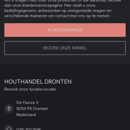
Als u vragen hebt over onze producten of uw aankoop, bezoek
dan onze klantenservicepagina. Hier vindt u onze
bedrijfsgegevens, antwoorden op veelgestelde vragen en
verschillende manieren om contact met ons op te nemen.
KLANTENSERVICE
BEZOEK ONZE WINKEL
HOUTHANDEL DRONTEN
Bezoek onze fysieke locatie
De Hunze 3
8253 PX Dronten
Nederland
038 2022595