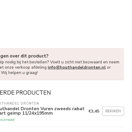
agen over dit product?
lp nodig bij het bestellen? Voelt u zicht niet bezwaard en neem
et onze verkoop afdeling
info@houthandeldronten.nl
or
. Wij helpen u graag!
ERDE PRODUCTEN
UTHANDEL DRONTEN
uthandel Dronten Vuren zweeds rabat
€3,45
BEKIJKEN
art geimp 11/24x195mm
voorraad