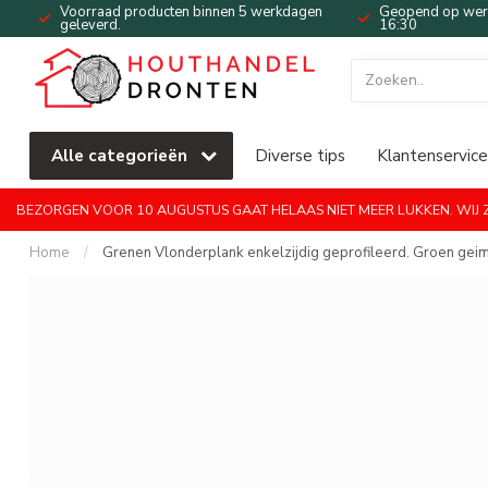
Voorraad producten binnen 5 werkdagen
Geopend op werk
geleverd.
16:30
Alle categorieën
Diverse tips
Klantenservice
BEZORGEN VOOR 10 AUGUSTUS GAAT HELAAS NIET MEER LUKKEN. WIJ ZI
Home
/
Grenen Vlonderplank enkelzijdig geprofileerd. Groen gei