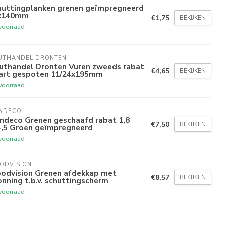
huttingplanken grenen geïmpregneerd
x140mm
€1,75
BEKIJKEN
voorraad
UTHANDEL DRONTEN
uthandel Dronten Vuren zweeds rabat
€4,65
BEKIJKEN
art gespoten 11/24x195mm
voorraad
NDECO 
indeco Grenen geschaafd rabat 1,8
€7,50
BEKIJKEN
4,5 Groen geïmpregneerd
voorraad
ODVISION
odvision Grenen afdekkap met
€8,57
BEKIJKEN
nning t.b.v. schuttingscherm
voorraad