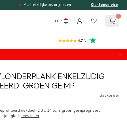
Aantrekkelijke bezorgkosten
Klantenservice
0
EUR
4.7
/5
LONDERPLANK ENKELZIJDIG
EERD. GROEN GEIMP
Backorder
w
geprofileerd dekdeel, 2,8 x 14,5cm, groen geïmpregneerd.
1 zijde glad.
Lees meer
.