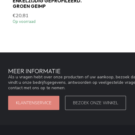
ENKELZIJDIG GEPROFILEERD.
GROEN GEIMP
€20,81
Op voorraad
MEER INFORMATIE
Als u vragen hebt over onze producten of uw aankoop, bezoek da
vindt u onze bedrijfsgegevens, antwoorden op veelgestelde vrag
contact met ons op te nemen.
KLANTENSERVICE
BEZOEK ONZE WINKEL