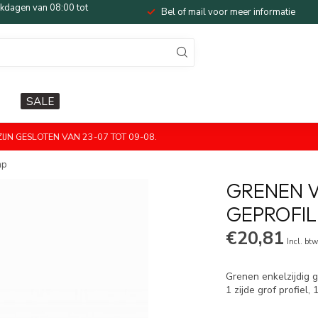
dagen van 08:00 tot
Bel of mail voor meer informatie
SALE
JN GESLOTEN VAN 23-07 TOT 09-08.
mp
GRENEN V
GEPROFIL
€20,81
Incl. bt
Grenen enkelzijdig 
1 zijde grof profiel, 