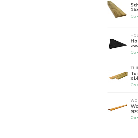
Sc
16
Op 
HO
Ho
zw
Op 
TUI
Tu
x1
Op 
WO
Wo
spo
Op 