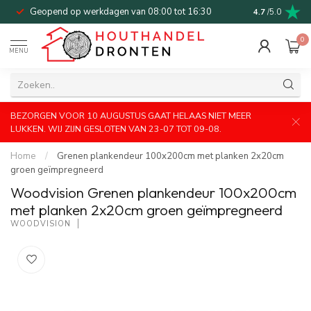
Geopend op werkdagen van 08:00 tot 16:30
Bel of mail v
4.7
/5.0
0
MENU
BEZORGEN VOOR 10 AUGUSTUS GAAT HELAAS NIET MEER
LUKKEN. WIJ ZIJN GESLOTEN VAN 23-07 TOT 09-08.
Home
/
Grenen plankendeur 100x200cm met planken 2x20cm
groen geïmpregneerd
Woodvision Grenen plankendeur 100x200cm
met planken 2x20cm groen geïmpregneerd
WOODVISION