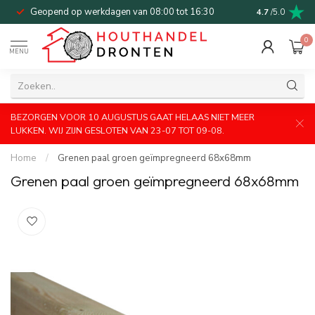
Geopend op werkdagen van 08:00 tot 16:30
Bel of mail v
4.7
/5.0
0
MENU
BEZORGEN VOOR 10 AUGUSTUS GAAT HELAAS NIET MEER
LUKKEN. WIJ ZIJN GESLOTEN VAN 23-07 TOT 09-08.
Home
/
Grenen paal groen geïmpregneerd 68x68mm
Grenen paal groen geïmpregneerd 68x68mm