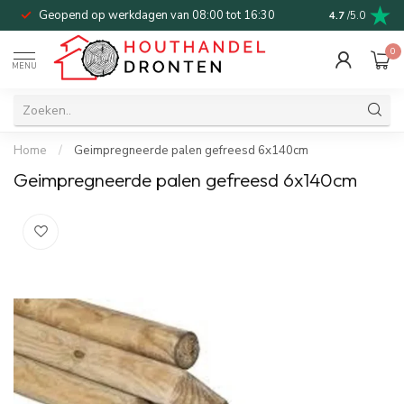
Geopend op werkdagen van 08:00 tot 16:30
Bel of mail v
4.7
/5.0
0
MENU
Home
/
Geimpregneerde palen gefreesd 6x140cm
Geimpregneerde palen gefreesd 6x140cm