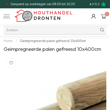
Geopend op werkdagen van 08:00 tot 16:30
Bel of mail v
4.7
/5.0
0
MENU
Home
/
Geimpregneerde palen gefreesd 10x400cm
Geimpregneerde palen gefreesd 10x400cm