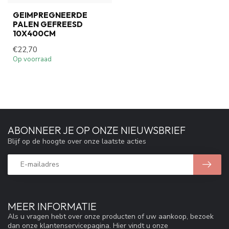
GEIMPREGNEERDE
PALEN GEFREESD
10X400CM
€22,70
Op voorraad
ABONNEER JE OP ONZE NIEUWSBRIEF
Blijf op de hoogte over onze laatste acties
MEER INFORMATIE
Als u vragen hebt over onze producten of uw aankoop, bezoek
dan onze klantenservicepagina. Hier vindt u onze