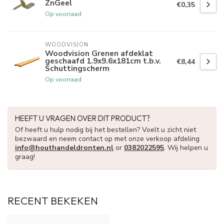
ZnGeel
€0,35
Op voorraad
WOODVISION
Woodvision Grenen afdeklat
geschaafd 1.9x9.6x181cm t.b.v.
€8,44
Schuttingscherm
Op voorraad
HEEFT U VRAGEN OVER DIT PRODUCT?
Of heeft u hulp nodig bij het bestellen? Voelt u zicht niet
bezwaard en neem contact op met onze verkoop afdeling
info@houthandeldronten.nl
or
0382022595
. Wij helpen u
graag!
RECENT BEKEKEN