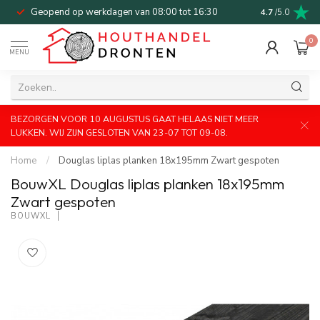
Geopend op werkdagen van 08:00 tot 16:30
Bel of mail v
4.7
/5.0
0
MENU
BEZORGEN VOOR 10 AUGUSTUS GAAT HELAAS NIET MEER
LUKKEN. WIJ ZIJN GESLOTEN VAN 23-07 TOT 09-08.
Home
/
Douglas liplas planken 18x195mm Zwart gespoten
BouwXL Douglas liplas planken 18x195mm
Zwart gespoten
BOUWXL