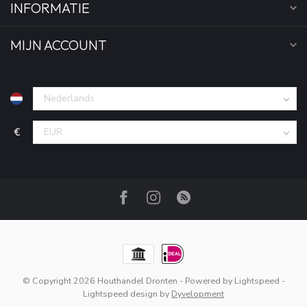
INFORMATIE
MIJN ACCOUNT
€
© Copyright 2026 Houthandel Dronten
- Powered by
Lightspeed
-
Lightspeed design
by
Dyvelopment