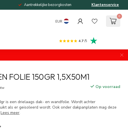
Aantrekkelijke bezorgkosten
Klantenservice
0
EUR
4.7
/5
N FOLIE 150GR 1,5X50M1
Op voorraad
 btw
gr is een drielaags dak- en wandfolie. Wordt achter
uikt als er geisoleerd wordt. Ook onder dakpanplaten mag deze
.
Lees meer
.
*