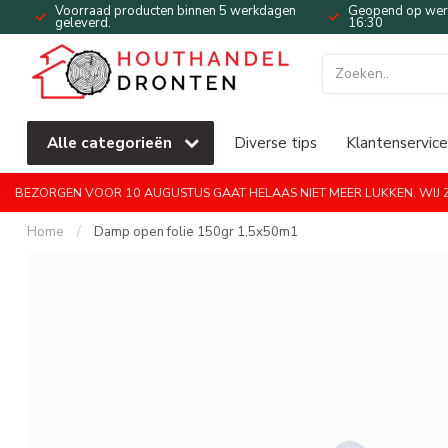
Voorraad producten binnen 5 werkdagen
Geopend op werk
geleverd.
16:30
Alle categorieën
Diverse tips
Klantenservice
BEZORGEN VOOR 10 AUGUSTUS GAAT HELAAS NIET MEER LUKKEN. WIJ ZI
Home
/
Damp open folie 150gr 1,5x50m1