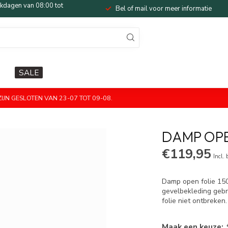
dagen van 08:00 tot
Bel of mail voor meer informatie
SALE
JN GESLOTEN VAN 23-07 TOT 09-08.
DAMP OPE
€119,95
Incl.
Damp open folie 150
gevelbekleding gebr
folie niet ontbreken
Maak een keuze: