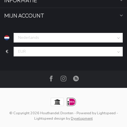
INFORMATIE
MIJN ACCOUNT
€
© Copyright 2026 Houthandel Dronten
- Powered by
Lightspeed
-
Lightspeed design
by
Dyvelopment