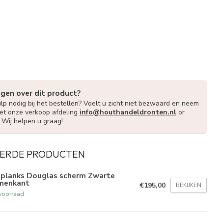
agen over dit product?
lp nodig bij het bestellen? Voelt u zicht niet bezwaard en neem
et onze verkoop afdeling
info@houthandeldronten.nl
or
. Wij helpen u graag!
ERDE PRODUCTEN
-planks Douglas scherm Zwarte
nnenkant
€195,00
BEKIJKEN
voorraad