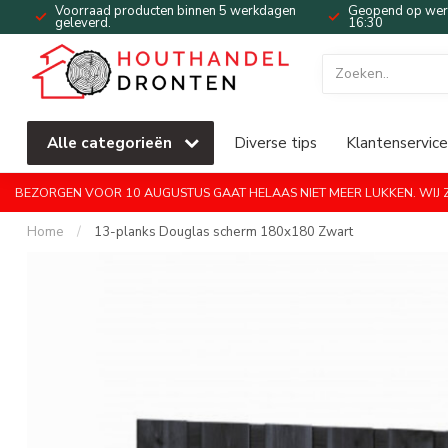
Voorraad producten binnen 5 werkdagen
Geopend op werk
geleverd.
16:30
Alle categorieën
Diverse tips
Klantenservice
BEZORGEN VOOR 10 AUGUSTUS GAAT HELAAS NIET MEER LUKKEN. WIJ ZI
Home
/
13-planks Douglas scherm 180x180 Zwart