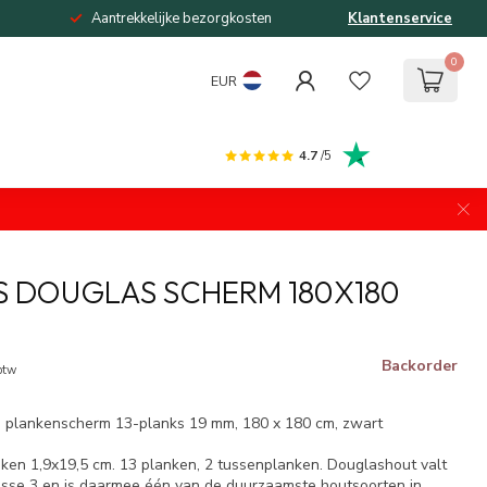
Aantrekkelijke bezorgkosten
Klantenservice
0
EUR
4.7
/5
S DOUGLAS SCHERM 180X180
Backorder
 btw
d plankenscherm 13-planks 19 mm, 180 x 180 cm, zwart
anken 1,9x19,5 cm. 13 planken, 2 tussenplanken. Douglashout valt
sse 3 en is daarmee één van de duurzaamste houtsoorten in