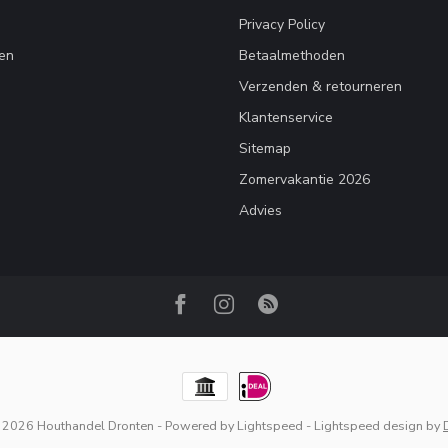
Privacy Policy
en
Betaalmethoden
Verzenden & retourneren
Klantenservice
Sitemap
Zomervakantie 2026
Advies
 2026 Houthandel Dronten
- Powered by
Lightspeed
-
Lightspeed design
by