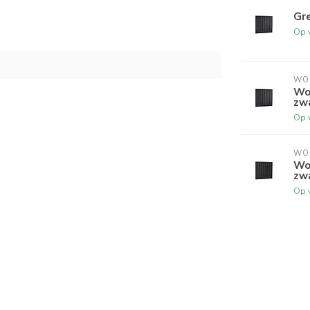
Gr
Op 
WO
Wo
zw
Op 
WO
Wo
zw
Op 