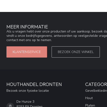
MEER INFORMATIE
Als u vragen hebt over onze producten of uw aankoop, bezoek da
vindt u onze bedrijfsgegevens, antwoorden op veelgestelde vrag
contact met ons op te nemen.
KLANTENSERVICE
BEZOEK ONZE WINKEL
HOUTHANDEL DRONTEN
CATEGOR
Bezoek onze fysieke locatie
Gevelbekledi
Hout
De Hunze 3
Platen
8253 PX Dronten