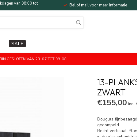
dagen van 08:00 tot
Bel of mail voor meer informatie
SALE
JN GESLOTEN VAN 23-07 TOT 09-08.
13-PLANK
ZWART
€155,00
Incl.
Douglas fijnbezaag
gedompeld.
Recht verticaal. Pl
in duurzaamheidskla