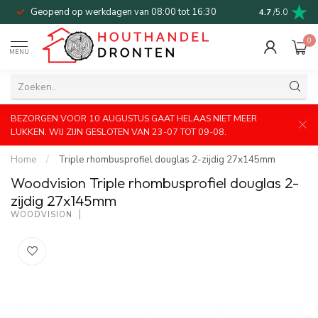
Geopend op werkdagen van 08:00 tot 16:30
Bel of mail v
4.7
/5.0
0
MENU
BEZORGEN VOOR 10 AUGUSTUS GAAT HELAAS NIET MEER
LUKKEN. WIJ ZIJN GESLOTEN VAN 23-07 TOT 09-08.
Home
/
Triple rhombusprofiel douglas 2-zijdig 27x145mm
Woodvision Triple rhombusprofiel douglas 2-
zijdig 27x145mm
WOODVISION