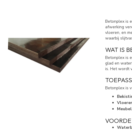
Betonplex is 
afwerking vere
vloeren, en m
waarbij slijtv
WAT IS 
Betonplex is 
glad en waterb
is. Het wordt 
TOEPASS
Betonplex is v
Bekist
Vloere
Meube
VOORDE
Waterbe