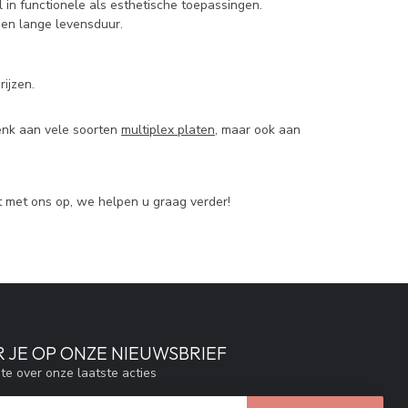
l in functionele als esthetische toepassingen.
een lange levensduur.
ijzen.
enk aan vele soorten
multiplex platen
, maar ook aan
t met ons op, we helpen u graag verder!
 JE OP ONZE NIEUWSBRIEF
gte over onze laatste acties