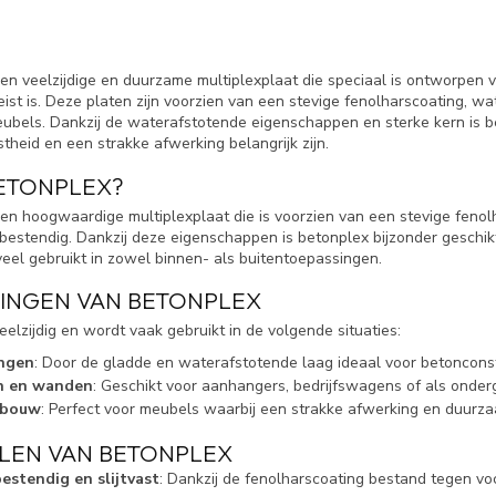
een veelzijdige en duurzame multiplexplaat die speciaal is ontworpen
ist is. Deze platen zijn voorzien van een stevige fenolharscoating, wa
eubels. Dankzij de waterafstotende eigenschappen en sterke kern is b
astheid en een strakke afwerking belangrijk zijn.
BETONPLEX?
een hoogwaardige multiplexplaat die is voorzien van een stevige feno
estendig. Dankzij deze eigenschappen is betonplex bijzonder geschikt 
veel gebruikt in zowel binnen- als buitentoepassingen.
INGEN VAN BETONPLEX
eelzijdig en wordt vaak gebruikt in de volgende situaties:
ingen
: Door de gladde en waterafstotende laag ideaal voor betonconst
n en wanden
: Geschikt voor aanhangers, bedrijfswagens of als onder
lbouw
: Perfect voor meubels waarbij een strakke afwerking en duurzaa
LEN VAN BETONPLEX
stendig en slijtvast
: Dankzij de fenolharscoating bestand tegen voc