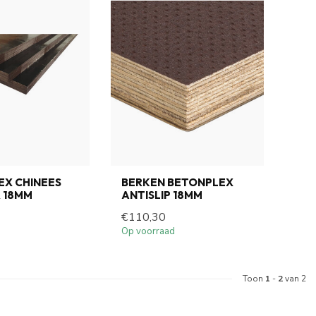
EX CHINEES
BERKEN BETONPLEX
 18MM
ANTISLIP 18MM
€110,30
Op voorraad
Toon
1
-
2
van 2