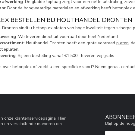
e afwerking
: De gladde toplaag zorgt voor een nette uitstraling, zowe
am
: Door de hoogwaardige materialen en afwerking heeft betonplex 
EX BESTELLEN BIJ HOUTHANDEL DRONTEN
 Dronten vindt u betonplex platen van hoge kwaliteit tegen scherpe pr
levering
: We leveren direct uit voorraad door heel Nederland.
assortiment
: Houthandel Dronten heeft een grote voorraad
platen
, d
ctieplaten
.
levering
: Bij een bestelling vanaf €1.500,- leveren wij gratis.
n over betonplex of zoekt u een specifieke soort? Neem gerust contac
ABONNEER
n onze klantenservicepagina. Hier
Blijf op de hoo
en en verschillende manieren om