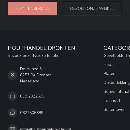
KLANTENSERVICE
BEZOEK ONZE WINKEL
HOUTHANDEL DRONTEN
CATEGOR
Bezoek onze fysieke locatie
Gevelbekledi
Hout
De Hunze 3
Platen
8253 PX Dronten
Nederland
Dakbedekking
Bouwmaterial
038 2022595
Tuinhout
Buitenleven
0621506889
info@houthandeldronten.nl