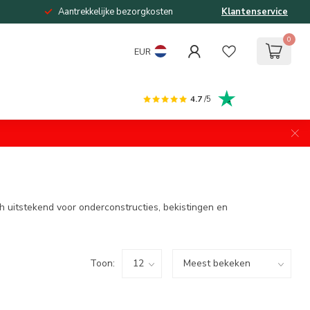
Aantrekkelijke bezorgkosten
Klantenservice
0
EUR
4.7
/5
h uitstekend voor onderconstructies, bekistingen en
Toon: