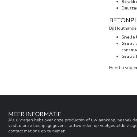
Strakk
Duurza
BETONPL
Bij Houthandel
Snelle 
Groot 
constru
Gratis 
Heeft u vrage
MEER INFORMATIE
Als u vragen hebt over onze producten of uw aankoop, bezoek da
vindt u onze bedrijfsgegevens, antwoorden op veelgestelde vrag
contact met ons op te nemen.