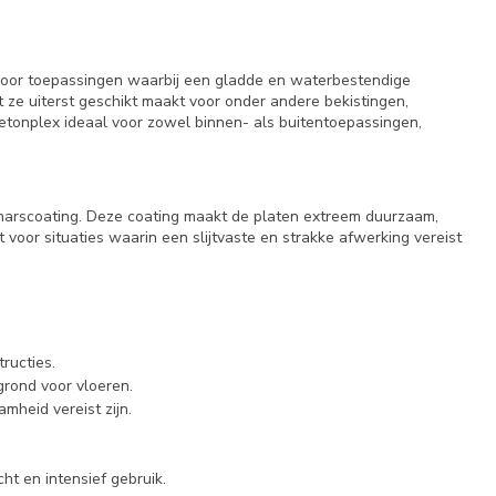
 voor toepassingen waarbij een gladde en waterbestendige
t ze uiterst geschikt maakt voor onder andere bekistingen,
etonplex ideaal voor zowel binnen- als buitentoepassingen,
lharscoating. Deze coating maakt de platen extreem duurzaam,
voor situaties waarin een slijtvaste en strakke afwerking vereist
ructies.
grond voor vloeren.
mheid vereist zijn.
ht en intensief gebruik.