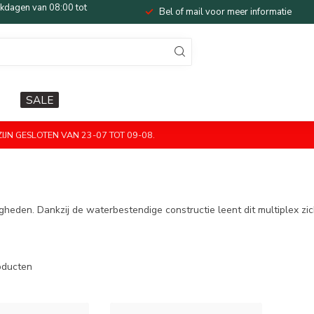
dagen van 08:00 tot
Bel of mail voor meer informatie
SALE
JN GESLOTEN VAN 23-07 TOT 09-08.
eden. Dankzij de waterbestendige constructie leent dit multiplex zic
ducten