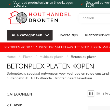
Voorraad producten binnen 5 werkdagen
Geopend op werk
geleverd.
16:30
Alle categorieën
Diverse tips
Klantenservice
BEZORGEN VOOR 10 AUGUSTUS GAAT HELAAS NIET MEER LUKKEN. WIJ ZI
Home
/
Platen
/
Multiplex platen
/
Betonplex platen
BETONPLEX PLATEN KOPEN
Betonplex is speciaal ontworpen voor vochtige en ruwe omstandigh
buitengebruik. Bij Houthandel Dronten direct leverbaar.
2
Pro
CATEGORIEËN
Platen